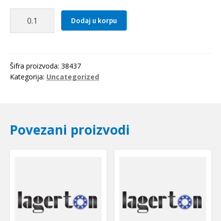
Zupcasti
Dodaj u korpu
kais
T5
0390
Optibelt
Šifra proizvoda:
38437
količina
Kategorija:
Uncategorized
Povezani proizvodi