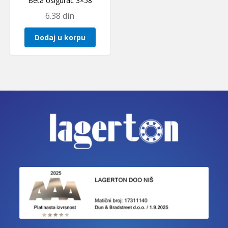
Beta osigurac 3×58
6.38
din
Dodaj u korpu